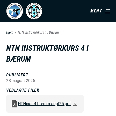
H
MENY
o
p
p
Hjem
NTN Instruktørkurs 4 i Bærum
t
i
NTN INSTRUKTØRKURS 4 I
l
BÆRUM
h
o
v
PUBLISERT
28. august 2025
e
d
VEDLAGTE FILER
i
NTNinstr4 bærum sept25.pdf
n
n