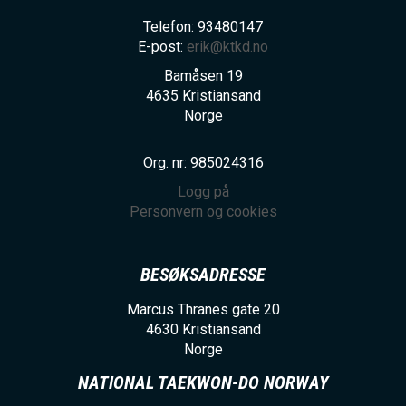
Telefon: 93480147
E-post:
erik@ktkd.no
Bamåsen 19
4635
Kristiansand
Norge
Org. nr: 985024316
Logg på
Personvern og cookies
BESØKSADRESSE
Marcus Thranes gate 20
4630
Kristiansand
Norge
NATIONAL TAEKWON-DO NORWAY